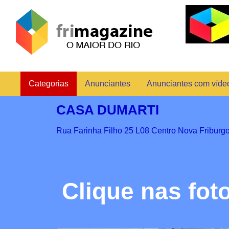
Categorias
Anunciantes
Anunciantes com víde
CASA DUMARTI
Rua Farinha Filho 25 L08 Centro Nova Friburg
Clique nas fot