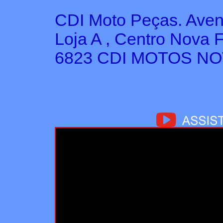
CDI Moto Peças. Aveni
Loja A , Centro Nova F
6823 CDI MOTOS N