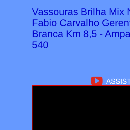
Vassouras Brilha Mix 
Fabio Carvalho Geren
Branca Km 8,5 - Ampar
540